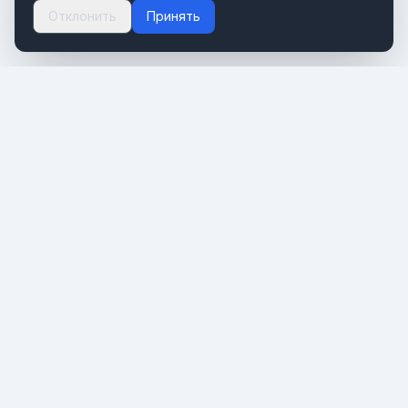
Отклонить
Принять
Портал о мировом туризме и путешествиях. Новости,
тренды и инсайты туристической индустрии.
РАЗДЕЛЫ
Новости