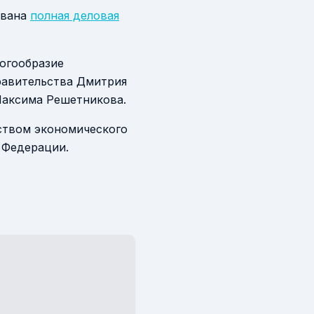
ована
полная деловая
огообразие
равительства Дмитрия
Максима Решетникова.
ством экономического
 Федерации.