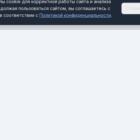
ы cookie для корректной работы сайта и анализа
должая пользоваться сайтом, вы соглашаетесь с
Откло
в соответствии с
Политикой конфиденциальности
.
РАЗДЕЛЫ
Новости
Отельскоп
MICE Будуар
Документы и формальности
Стихия