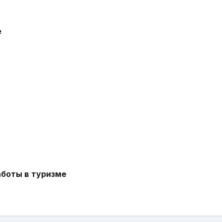
е
с
аботы в туризме