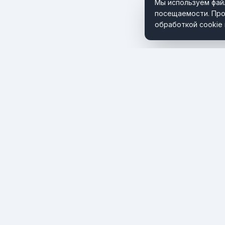
Мы используем файл
посещаемости. Про
обработкой cookie 
Портал о мировом туризме и путешествиях. Новости,
тренды и инсайты туристической индустрии.