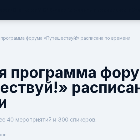
вости
Отельскоп
MICE Будуар
Документы и формальности
Сти
 программа форума «Путешествуй!» расписана по времени
я программа фор
ествуй!» расписан
и
ее 40 мероприятий и 300 спикеров.
ров