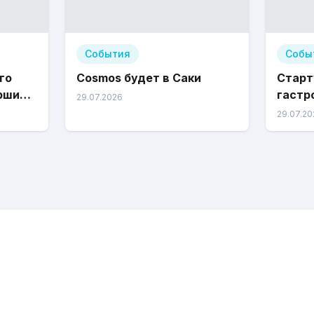
События
Собы
го
Cosmos будет в Саки
Старт
ршили
гастр
29.07.2026
фести
29.07.20