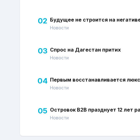
02
Будущее не строится на негатив
Новости
03
Спрос на Дагестан притих
Новости
04
Первым восстанавливается люк
Новости
05
Островок В2В празднует 12 лет р
Новости