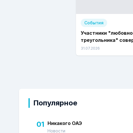
События
Участники "любовно
треугольника" сове
вылазку за город
31.07.2026
Популярное
01
Никакого ОАЭ
Новости