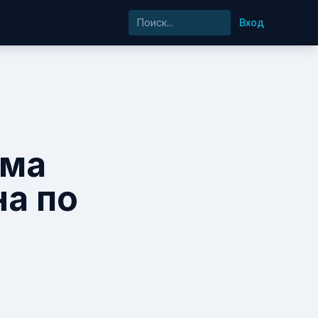
хия
Скандалы
События
Вход
ума
а по