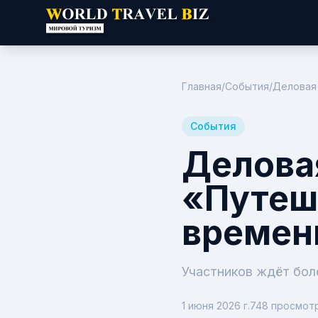
Но
Главная
/
События
/
Деловая
События
Делова
«Путеш
времен
Участников ждёт бол
1 июня 2026 г.
748
просмот