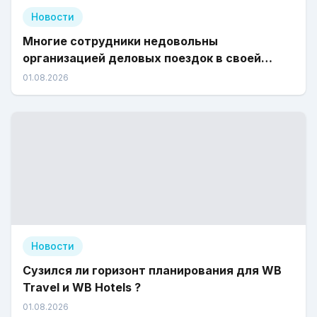
Новости
Многие сотрудники недовольны
организацией деловых поездок в своей
компании
01.08.2026
Новости
Сузился ли горизонт планирования для WB
Travel и WB Hotels ?
01.08.2026