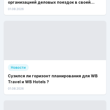
организацией деловых поездок в своей
компании
01.08.2026
Новости
Сузился ли горизонт планирования для WB
Travel и WB Hotels ?
01.08.2026