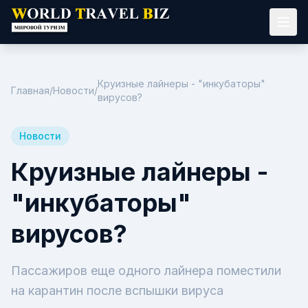
Круизные лайнеры - "инкубаторы"
Главная
/
Новости
/
вирусов?
Новости
Круизные лайнеры -
"инкубаторы"
вирусов?
Пассажиров еще одного лайнера поместили
на карантин после вспышки вируса