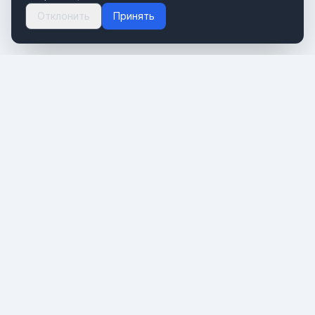
Отклонить
Принять
Портал о мировом туризме и путешествиях. Новости,
тренды и инсайты туристической индустрии.
РАЗДЕЛЫ
Новости