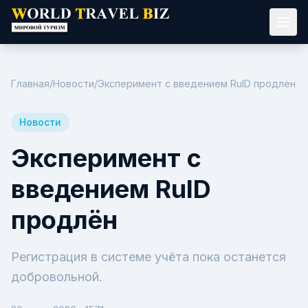
Главная
/
Новости
/
Эксперимент с введением RuID продлён
Новости
Эксперимент с
введением RuID
продлён
Регистрация в системе учёта пока останется
добровольной.