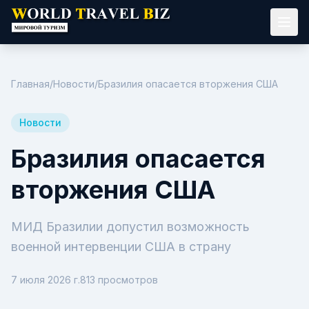
Главная
/
Новости
/
Бразилия опасается вторжения США
Новости
Бразилия опасается
вторжения США
МИД Бразилии допустил возможность
военной интервенции США в страну
7 июля 2026 г.
813
просмотров