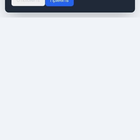
Отклонить
Принять
Портал о мировом туризме и путешествиях. Новости,
тренды и инсайты туристической индустрии.
РАЗДЕЛЫ
Новости
Отельскоп