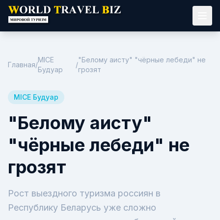
MICE
"Белому аисту" "чёрные лебеди" не
Главная
/
/
Будуар
грозят
MICE Будуар
"Белому аисту"
"чёрные лебеди" не
грозят
Рост выездного туризма россиян в
Республику Беларусь уже сложно