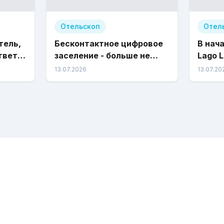
Отельскоп
Отел
тель,
Бесконтактное цифровое
В нач
тветствие
заселение - больше не
Lago 
й
модный тренд, а
юбиле
13.07.2026
13.07.20
законодательное
требование