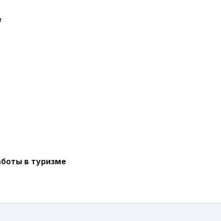
е
с
аботы в туризме