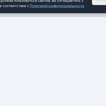
должая пользоваться сайтом, вы соглашаетесь с
Откло
в соответствии с
Политикой конфиденциальности
.
РАЗДЕЛЫ
Новости
Отельскоп
MICE Будуар
Документы и формальности
Стихия