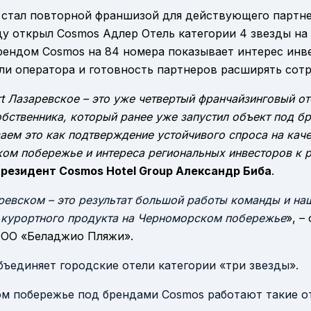
 стал повторной франшизой для действующего партне
ду открыл Cosmos Адлер Отель категории 4 звезды на 
рендом Cosmos на 84 номера показывает интерес инв
и оператора и готовность партнеров расширять сотр
 Лазаревское – это уже четвертый франчайзинговый от
обственника, который ранее уже запустил объект под б
аем это как подтверждение устойчивого спроса на кач
ом побережье и интереса региональных инвесторов к 
президент Cosmos Hotel Group Александр Биба
.
ревском – это результат большой работы команды и на
 курортного продукта на Черноморском побережье
», –
ООО «Беладжио Пляжи».
ъединяет городские отели категории «три звезды».
м побережье под брендами Cosmos работают такие от