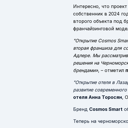
Интересно, что проект
собственник в 2024 го
второго объекта под б
франчайзинговой модел
"Открытие Cosmos Smart
вторая франшиза для с
Адлере. Мы рассматрив
решения на Черноморск
брендами»
, – отметил
"Открытие отеля в Лаза
развитие современного
отеля Анна Торосян
, 
Бренд
Cosmos Smart
об
Теперь на черноморско