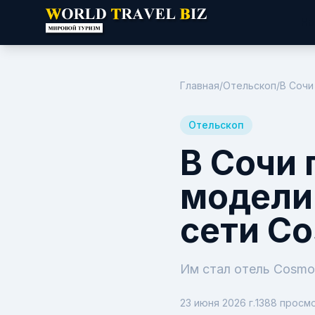
Но
Главная
/
Отельскоп
/
В Сочи
Отельскоп
В Сочи 
модели
сети C
Им стал отель Cosmo
23 июня 2026 г.
1388
просм