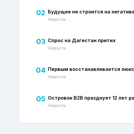
02
Будущее не строится на негатив
Новости
03
Спрос на Дагестан притих
Новости
04
Первым восстанавливается люк
Новости
05
Островок В2В празднует 12 лет р
Новости