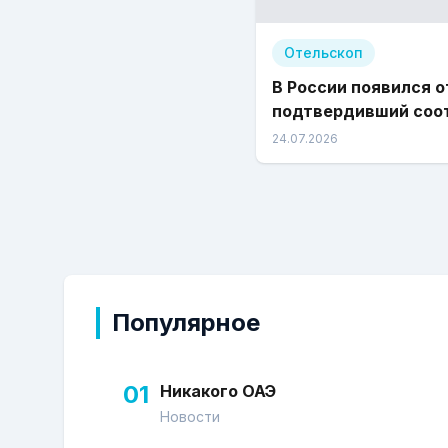
Отельскоп
В России появился о
подтвердивший соо
стандарту «Зелены
24.07.2026
отель»
Популярное
01
Никакого ОАЭ
Новости