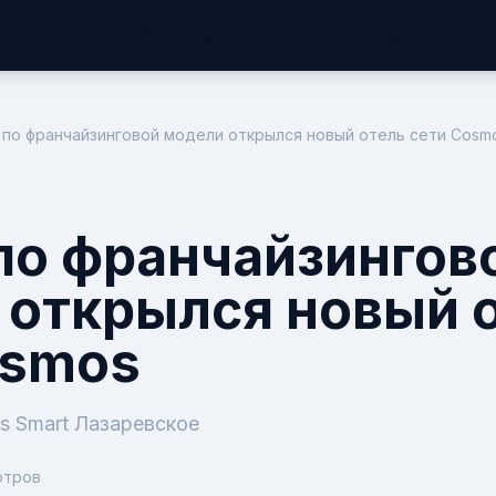
вости
Отельскоп
MICE Будуар
Документы и формальности
Сти
 по франчайзинговой модели открылся новый отель сети Cosm
по франчайзингов
 открылся новый 
osmos
s Smart Лазаревское
отров