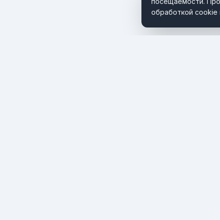
посещаемости. Про
обработкой cookie 
Портал о мировом туризме и путешествиях. Новости,
тренды и инсайты туристической индустрии.