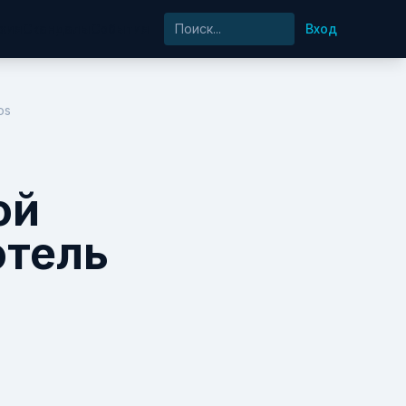
хия
Скандалы
События
Вход
os
ой
отель