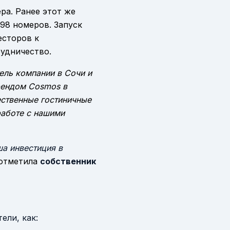
ра. Ранее этот же
98 номеров. Запуск
есторов к
удничество.
ель компании в Сочи и
рендом Cosmos в
ественные гостиничные
работе с нашими
ша инвестиция в
 отметила
собственник
ели, как: