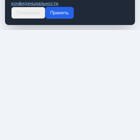
конфиденциальности
.
Отклонить
Принять
Портал о мировом туризме и путешествиях. Новости,
тренды и инсайты туристической индустрии.
РАЗДЕЛЫ