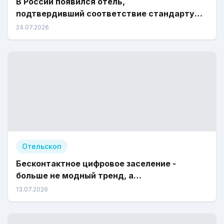
В России появился отель,
подтвердивший соответствие стандарту
«Зеленый отель»
24.07.2026
Отельскоп
Бесконтактное цифровое заселение -
больше не модный тренд, а
законодательное требование
13.07.2026