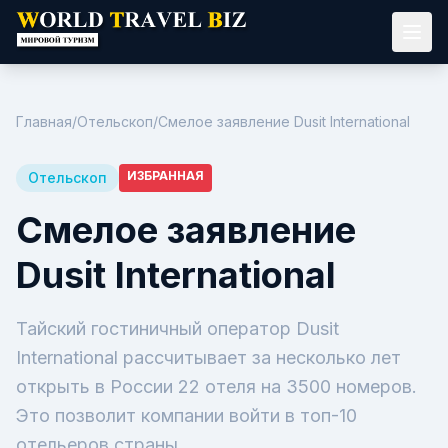
Главная
/
Отельскоп
/
Смелое заявление Dusit International
ИЗБРАННАЯ
Отельскоп
Смелое заявление
Dusit International
Тайский гостиничный оператор Dusit
International рассчитывает за несколько лет
открыть в России 22 отеля на 3500 номеров.
Это позволит компании войти в топ-10
отельеров страны.