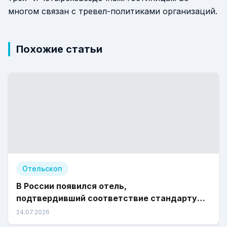
многом связан с тревел-политиками организаций.
Похожие статьи
Отельскоп
В России появился отель,
подтвердивший соответствие стандарту
«Зеленый отель»
24.07.2026