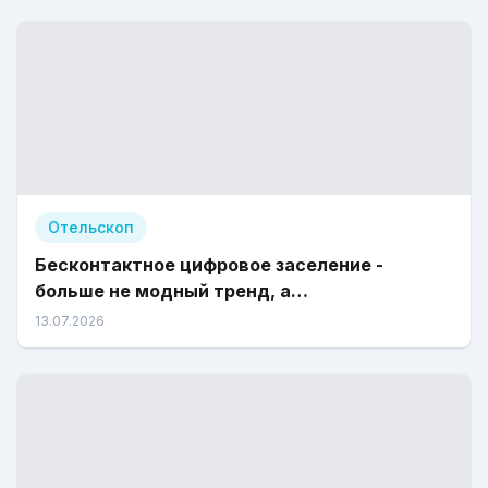
Отельскоп
Бесконтактное цифровое заселение -
больше не модный тренд, а
законодательное требование
13.07.2026