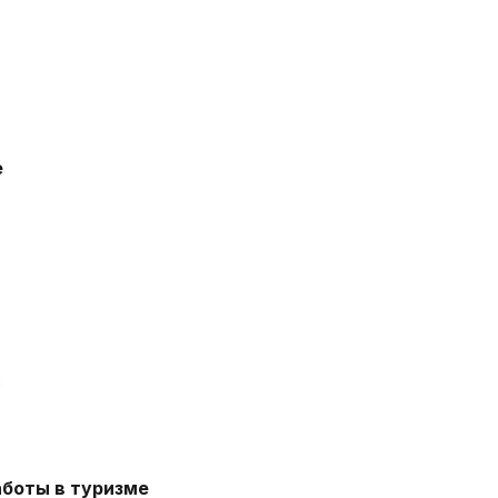
е
с
аботы в туризме