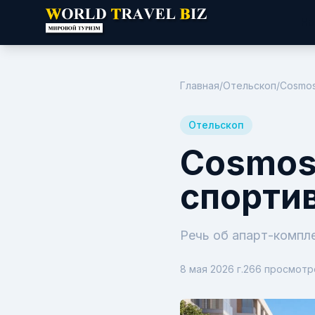
Но
Главная
/
Отельскоп
/
Cosmos
Отельскоп
Cosmos
спорти
Речь об апарт-компл
8 мая 2026 г.
266
просмотр