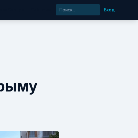
хия
Скандалы
События
Вход
Крыму