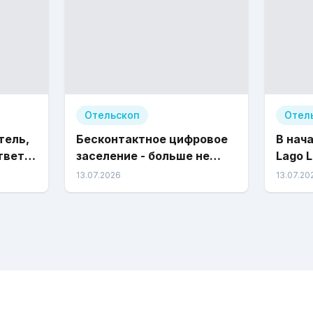
Отельскоп
Отел
тель,
Бесконтактное цифровое
В нач
тветствие
заселение - больше не
Lago 
й
модный тренд, а
юбиле
13.07.2026
13.07.20
законодательное
требование