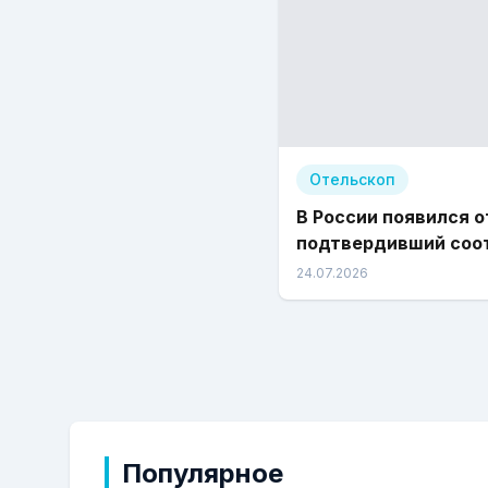
Отельскоп
В России появился о
подтвердивший соо
стандарту «Зелены
24.07.2026
отель»
Популярное