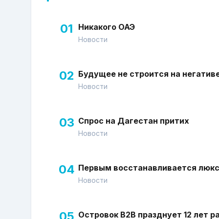
01
Никакого ОАЭ
Новости
02
Будущее не строится на негатив
Новости
03
Спрос на Дагестан притих
Новости
04
Первым восстанавливается люк
Новости
05
Островок В2В празднует 12 лет р