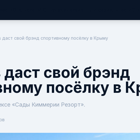
вости
Отельскоп
MICE Будуар
Документы и формальности
Сти
 даст свой брэнд спортивному посёлку в Крыму
 даст свой брэнд
вному посёлку в 
ексе «Сады Киммерии Резорт».
ов