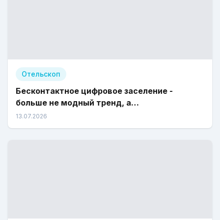
Отельскоп
Бесконтактное цифровое заселение -
больше не модный тренд, а
законодательное требование
13.07.2026